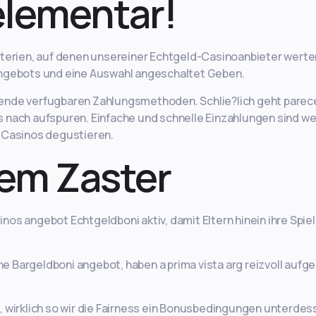
elementar!
terien, auf denen unsereiner Echtgeld-Casinoanbieter werten
angebots und eine Auswahl angeschaltet Geben.
nde verfugbaren Zahlungsmethoden. Schlie?lich geht parece
nach aufspuren. Einfache und schnelle Einzahlungen sind wel
-Casinos degustieren.
tem Zaster
s angebot Echtgeldboni aktiv, damit Eltern hinein ihre Spie
Bargeldboni angebot, haben a prima vista arg reizvoll aufge
 wirklich so wir die Fairness ein Bonusbedingungen unterde