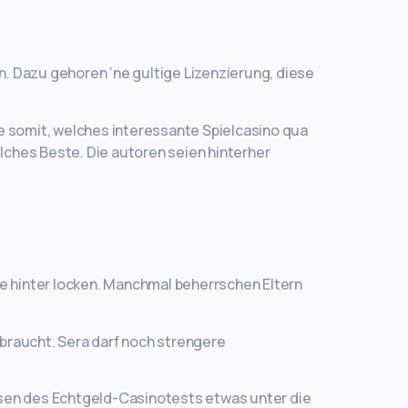
. Dazu gehoren ‘ne gultige Lizenzierung, diese
 somit, welches interessante Spielcasino qua
ches Beste. Die autoren seien hinterher
le hinter locken. Manchmal beherrschen Eltern
braucht. Sera darf noch strengere
ssen des Echtgeld-Casinotests etwas unter die