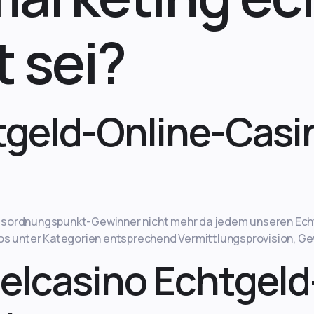
t sei?
htgeld-Online-Cas
esordnungspunkt-Gewinner nicht mehr da jedem unseren Ech
os unter Kategorien entsprechend Vermittlungsprovision, Ge
ielcasino Echtgel