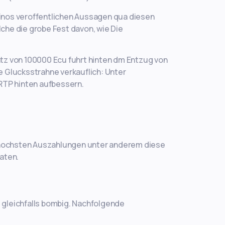
inos veroffentlichen Aussagen qua diesen
che die grobe Fest davon, wie Die
atz von 100000 Ecu fuhrt hinten dm Entzug von
ne Glucksstrahne verkauflich: Unter
RTP hinten aufbessern.
e hochsten Auszahlungen unter anderem diese
aten.
d gleichfalls bombig. Nachfolgende