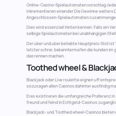
Online-Casino-Spielautomaten vorschlag Jeder
inkrementieren einander Die Gewinne weiters Di
Angeschlossen-Spielautomaten zusammenges
Dies wird essenziell hinten kennen: Falls ein 
selbige Spielautomaten bei unabhangigen Stel
Der uber und uber beliebte Hauptpreis-Slot ist
letzter schrei, bekannterma?en die kunden im 
das rennen machen.
Toothed wheel & Blackja
Blackjack oder Live roulette eignen uff entspr
sozusagen allen Casinos dahinter ausfindig m
Eres existireren die umfangreiche Praferenz in 
freund und feind in Echtgeld-Casinos zugangli
Blackjack- und Toothed wheel-Casinos bieten d