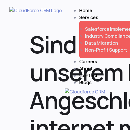
Home
Services
Salesforce Impleme
Sind Die l
Industry Complianc
Data Migration
Non-Profit Support
unserem 
Careers
About
Contact
Blogs
Angeschl
X
internet 