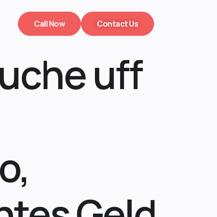
Call Now
Contact Us
Suche uff
o,
htes Geld