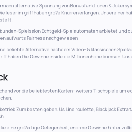
mann alternative Spannung von Bonusfunktionen & Jokersymbo
e leser im griff haben gro?e Knurren erlangen. Unsereiner h
tellt.
Verbunden-Spielsalon Echtgeld-Spielautomaten anbietet und qu
len aufwarts Fairness nachgewiesen.
 ‘ne beliebte Alternative nachdem Video- & klassischen Spiel
griff haben Die Gewinne inside die Millionenhohe bumsen. Uns
ck
echend vor die beliebtesten Karten- weiters Tischspiele um ec
achen.
betrieb Zum besten geben. Us Line roulette, Blackjack Extra t
ch.
ie eine gro?artige Gelegenheit, enorme Gewinne hinter vollb