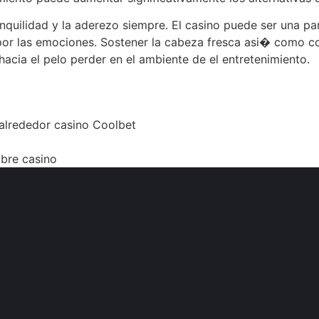
anquilidad y la aderezo siempre. El casino puede ser una pa
por las emociones. Sostener la cabeza fresca asi� como co
acia el pelo perder en el ambiente de el entretenimiento.
alrededor casino Coolbet
obre casino