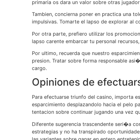
primaria os dara un valor sobre otras jugado
Tambien, concierna poner en practica una tol
impulsivas. Tomarte el lapso de explorar al
Por otra parte, prefiero utilizar los promoci
lapso carente embarcar tu personal recursos,
Por ultimo, recuerda que nuestro esparcimie
presion. Tratar sobre forma responsable asi�
cargo.
Opiniones de efectuars
Para efectuarse triunfo del casino, importa es
esparcimiento desplazandolo hacia el pelo pag
tentacion sobre continuar jugando una vez qu
Diferente sugerencia trascendente seri�a con
estrategias y no ha transpirado oportunidades
las variantes sobre ganar en entero entreteni