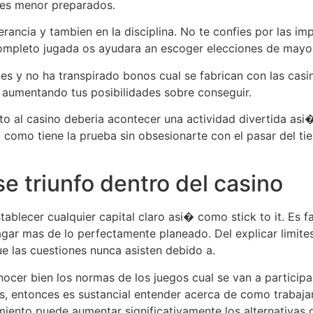
res menor preparados.
erancia y tambien en la disciplina. No te confies por las i
 completo jugada os ayudara an escoger elecciones de mayo
ones y no ha transpirado bonos cual se fabrican con las cas
 aumentando tus posibilidades sobre conseguir.
nto al casino deberia acontecer una actividad divertida a
 como tiene la prueba sin obsesionarte con el pasar del ti
e triunfo dentro del casino
tablecer cualquier capital claro asi� como stick to it. Es f
ar mas de lo perfectamente planeado. Del explicar limites 
e las cuestiones nunca asisten debido a.
ocer bien los normas de los juegos cual se van a participa
, entonces es sustancial entender acerca de como trabajan 
miento puede aumentar significativamente los alternativas d